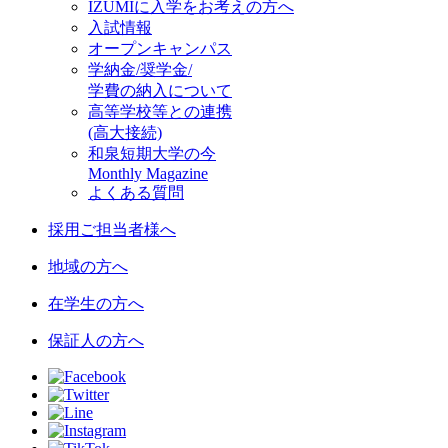
IZUMIに入学をお考えの方へ
入試情報
オープンキャンパス
学納金/奨学金/
学費の納入について
高等学校等との連携
(高大接続)
和泉短期大学の今
Monthly Magazine
よくある質問
採用ご担当者様へ
地域の方へ
在学生の方へ
保証人の方へ