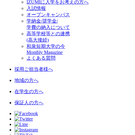
IZUMIに入学をお考えの方へ
入試情報
オープンキャンパス
学納金/奨学金/
学費の納入について
高等学校等との連携
(高大接続)
和泉短期大学の今
Monthly Magazine
よくある質問
採用ご担当者様へ
地域の方へ
在学生の方へ
保証人の方へ