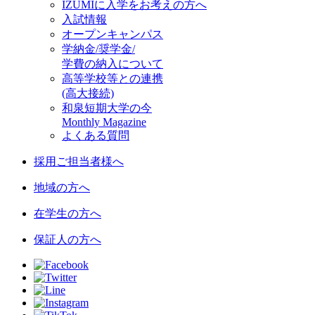
IZUMIに入学をお考えの方へ
入試情報
オープンキャンパス
学納金/奨学金/
学費の納入について
高等学校等との連携
(高大接続)
和泉短期大学の今
Monthly Magazine
よくある質問
採用ご担当者様へ
地域の方へ
在学生の方へ
保証人の方へ