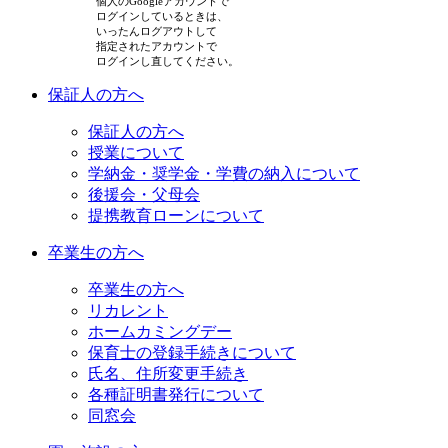
個人のGoogleアカウントで
ログインしているときは、
いったんログアウトして
指定されたアカウントで
ログインし直してください。
保証人の方へ
保証人の方へ
授業について
学納金・奨学金・学費の納入について
後援会・父母会
提携教育ローンについて
卒業生の方へ
卒業生の方へ
リカレント
ホームカミングデー
保育士の登録手続きについて
氏名、住所変更手続き
各種証明書発行について
同窓会