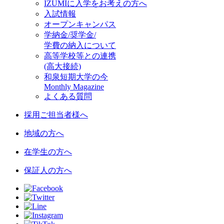
IZUMIに入学をお考えの方へ
入試情報
オープンキャンパス
学納金/奨学金/
学費の納入について
高等学校等との連携
(高大接続)
和泉短期大学の今
Monthly Magazine
よくある質問
採用ご担当者様へ
地域の方へ
在学生の方へ
保証人の方へ