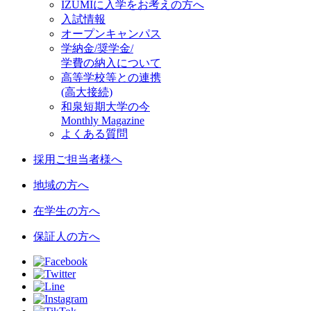
IZUMIに入学をお考えの方へ
入試情報
オープンキャンパス
学納金/奨学金/
学費の納入について
高等学校等との連携
(高大接続)
和泉短期大学の今
Monthly Magazine
よくある質問
採用ご担当者様へ
地域の方へ
在学生の方へ
保証人の方へ