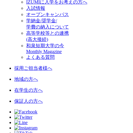
IZUMIに入学をお考えの方へ
入試情報
オープンキャンパス
学納金/奨学金/
学費の納入について
高等学校等との連携
(高大接続)
和泉短期大学の今
Monthly Magazine
よくある質問
採用ご担当者様へ
地域の方へ
在学生の方へ
保証人の方へ