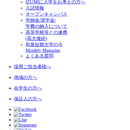
IZUMIに入学をお考えの方へ
入試情報
オープンキャンパス
学納金/奨学金/
学費の納入について
高等学校等との連携
(高大接続)
和泉短期大学の今
Monthly Magazine
よくある質問
採用ご担当者様へ
地域の方へ
在学生の方へ
保証人の方へ