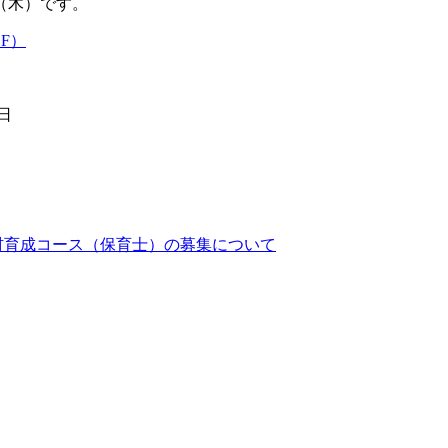
日（木）です。
F）
日
人材育成コース（保育士）の募集について