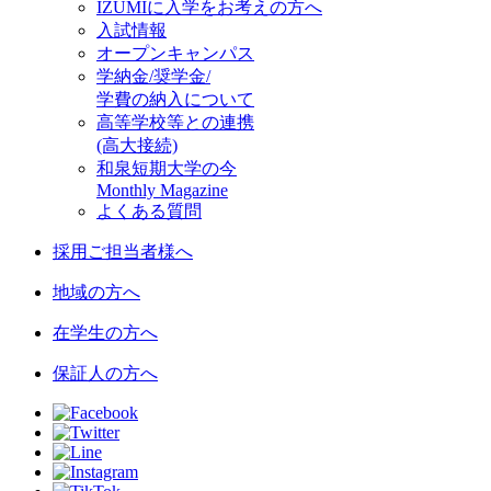
IZUMIに入学をお考えの方へ
入試情報
オープンキャンパス
学納金/奨学金/
学費の納入について
高等学校等との連携
(高大接続)
和泉短期大学の今
Monthly Magazine
よくある質問
採用ご担当者様へ
地域の方へ
在学生の方へ
保証人の方へ