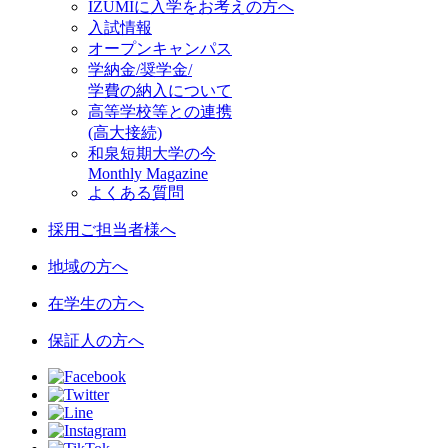
IZUMIに入学をお考えの方へ
入試情報
オープンキャンパス
学納金/奨学金/
学費の納入について
高等学校等との連携
(高大接続)
和泉短期大学の今
Monthly Magazine
よくある質問
採用ご担当者様へ
地域の方へ
在学生の方へ
保証人の方へ