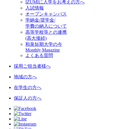
IZUMIに入学をお考えの方へ
入試情報
オープンキャンパス
学納金/奨学金/
学費の納入について
高等学校等との連携
(高大接続)
和泉短期大学の今
Monthly Magazine
よくある質問
採用ご担当者様へ
地域の方へ
在学生の方へ
保証人の方へ