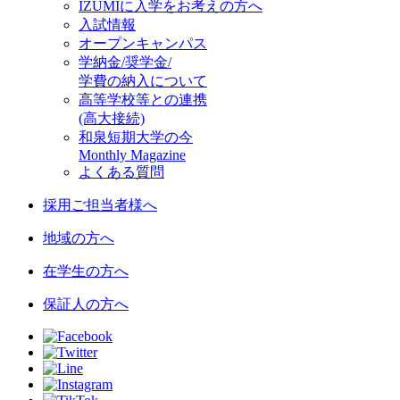
IZUMIに入学をお考えの方へ
入試情報
オープンキャンパス
学納金/奨学金/
学費の納入について
高等学校等との連携
(高大接続)
和泉短期大学の今
Monthly Magazine
よくある質問
採用ご担当者様へ
地域の方へ
在学生の方へ
保証人の方へ