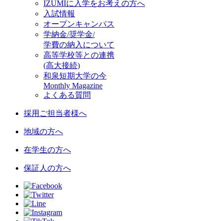
IZUMIに入学をお考えの方へ
入試情報
オープンキャンパス
学納金/奨学金/
学費の納入について
高等学校等との連携
(高大接続)
和泉短期大学の今
Monthly Magazine
よくある質問
採用ご担当者様へ
地域の方へ
在学生の方へ
保証人の方へ