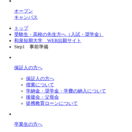
オープン
キャンパス
トップ
受験生・高校の先生方へ（入試・奨学金）
和泉短期大学 WEB出願サイト
Step1 事前準備
保証人の方へ
保証人の方へ
授業について
学納金・奨学金・学費の納入について
後援会・父母会
提携教育ローンについて
卒業生の方へ