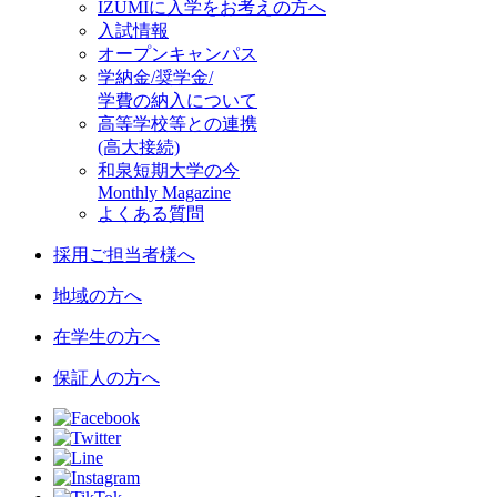
IZUMIに入学をお考えの方へ
入試情報
オープンキャンパス
学納金/奨学金/
学費の納入について
高等学校等との連携
(高大接続)
和泉短期大学の今
Monthly Magazine
よくある質問
採用ご担当者様へ
地域の方へ
在学生の方へ
保証人の方へ