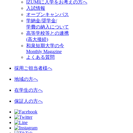
IZUMIに入学をお考えの方へ
入試情報
オープンキャンパス
学納金/奨学金/
学費の納入について
高等学校等との連携
(高大接続)
和泉短期大学の今
Monthly Magazine
よくある質問
採用ご担当者様へ
地域の方へ
在学生の方へ
保証人の方へ