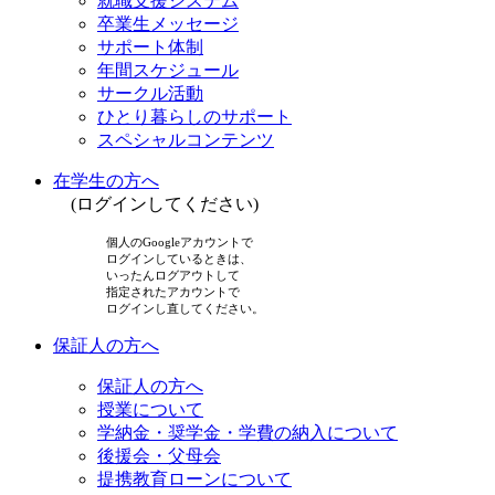
就職支援システム
卒業生メッセージ
サポート体制
年間スケジュール
サークル活動
ひとり暮らしのサポート
スペシャルコンテンツ
在学生の方へ
(ログインしてください)
個人のGoogleアカウントで
ログインしているときは、
いったんログアウトして
指定されたアカウントで
ログインし直してください。
保証人の方へ
保証人の方へ
授業について
学納金・奨学金・学費の納入について
後援会・父母会
提携教育ローンについて