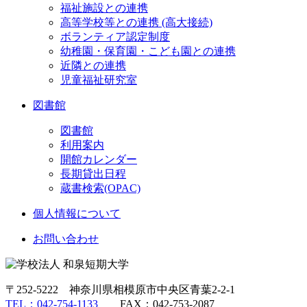
福祉施設との連携
高等学校等との連携 (高大接続)
ボランティア認定制度
幼稚園・保育園・こども園との連携
近隣との連携
児童福祉研究室
図書館
図書館
利用案内
開館カレンダー
長期貸出日程
蔵書検索(OPAC)
個人情報について
お問い合わせ
〒252-5222 神奈川県相模原市中央区青葉2-2-1
TEL：042-754-1133
FAX：042-753-2087