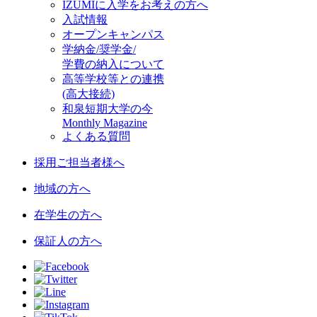
IZUMIに入学をお考えの方へ
入試情報
オープンキャンパス
学納金/奨学金/
学費の納入について
高等学校等との連携
(高大接続)
和泉短期大学の今
Monthly Magazine
よくある質問
採用ご担当者様へ
地域の方へ
在学生の方へ
保証人の方へ