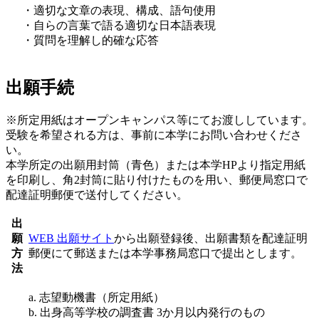
・適切な文章の表現、構成、語句使用
・自らの言葉で語る適切な日本語表現
・質問を理解し的確な応答
出願手続
※所定用紙はオープンキャンパス等にてお渡ししています。
受験を希望される方は、事前に本学にお問い合わせくださ
い。
本学所定の出願用封筒（青色）または本学HPより指定用紙
を印刷し、角2封筒に貼り付けたものを用い、郵便局窓口で
配達証明郵便で送付してください。
出
願
WEB 出願サイト
から出願登録
後、出願書類を配達証明
方
郵便にて郵送または本学事務局窓口で提出とします。
法
a. 志望動機書（所定用紙）
b. 出身高等学校の調査書 3か月以内発行のもの