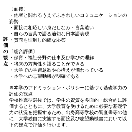
〔面接〕
・他者と関わるうえでふさわしいコミュニケーションの
姿勢
・面接に相応しい身だしなみ・言葉遣い
・自らの言葉で語る適切な日本語表現
評
・質問を理解し的確な応答
価
の
〔総合評価〕
観
・保育・福祉分野の仕事及び学びの理解
点
・将来の方向性を語ることができる
・大学での学習意欲や心構えが備わっている
・本学への志望動機が明確である
※本学のアドミッション・ポリシーに基づく基礎学力の
評価の観点
学校推薦型選抜では、学生の資質を多面的・総合的に評
価するとともに、大学教育を受けるために必要な基礎学
力の状況を把握するため、出身高等学校の調査書等の他
に、大学独自に実施する面接及び志望動機書において以
下の観点で評価を行います。