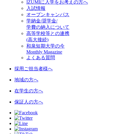
IZUMIに入学をお考えの方へ
入試情報
オープンキャンパス
学納金/奨学金/
学費の納入について
高等学校等との連携
(高大接続)
和泉短期大学の今
Monthly Magazine
よくある質問
採用ご担当者様へ
地域の方へ
在学生の方へ
保証人の方へ